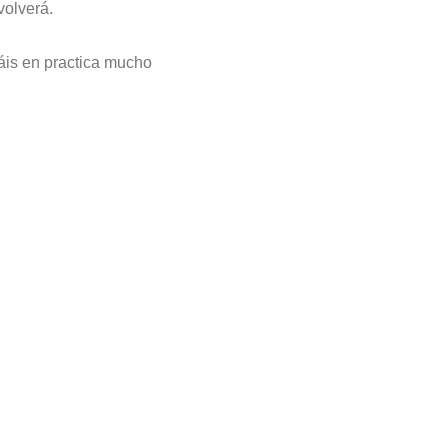
volverá.
áis en practica mucho