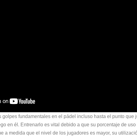
s golpes fundamentales en el pádel incluso hasta el punto que 
go en él. Entrenarlo es vital debido a que su porcentaje de uso 
 a medida que el nivel de los jugadores es mayor, su utilizació