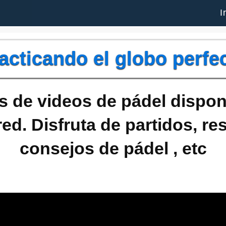
I
acticando el globo perfe
 de videos de pádel dispon
red. Disfruta de partidos, r
consejos de pádel , etc