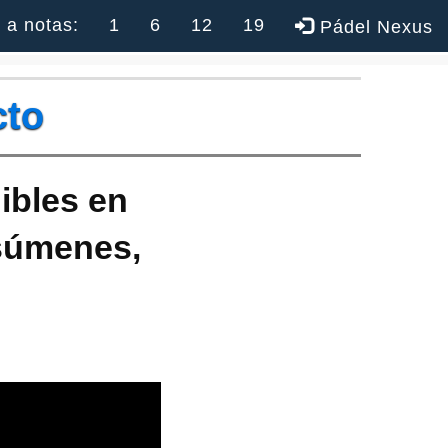
r a notas:
1
6
12
19
Pádel Nexus
cto
ibles en
esúmenes,