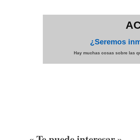
AC
¿Seremos inm
Hay muchas cosas sobre las qu
« Te puede interesar »