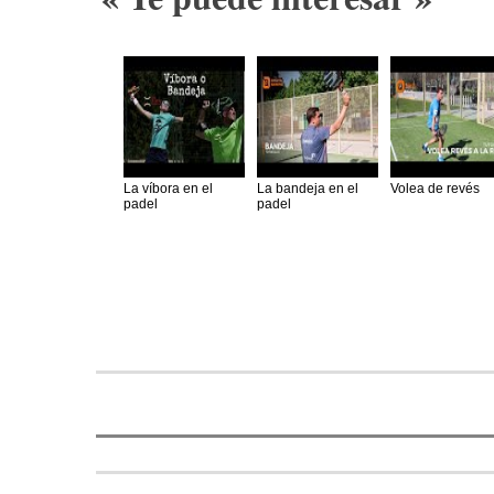
La víbora en el
La bandeja en el
Volea de revés
padel
padel