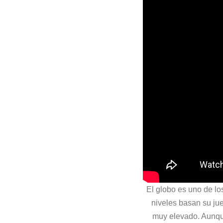
El globo es uno de lo
niveles basan su jue
muy elevado. Aunque