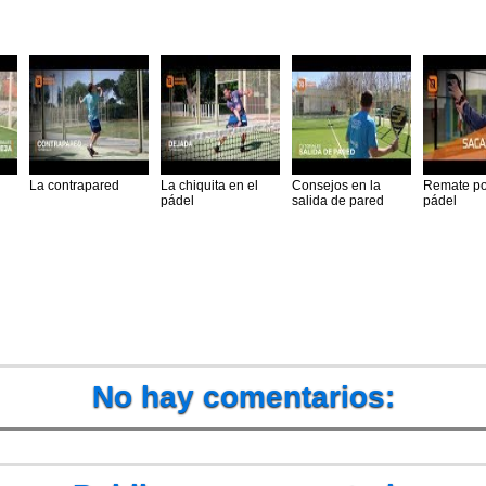
La contrapared
La chiquita en el
Consejos en la
Remate po
pádel
salida de pared
pádel
No hay comentarios: