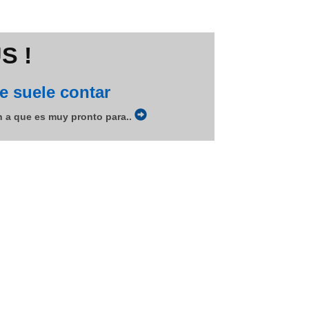
S !
 suele contar
n a que es muy pronto para..