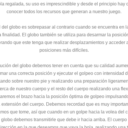
la regalada, su uso es imprescindible y desde el principio hay q
conocer todos los recursos que generan a nuestro juego.
l del globo es sobrepasar al contrario cuando se encuentra en la
 finalidad. El globo también se utiliza para desarmar la posició
rando que este tenga que realizar desplazamientos y acceder a
posiciones más difíciles.
cución del globo debemos tener en cuenta que su calidad aume
ar una correcta posición y ejecutar el golpeo con intensidad 
votando sobre nuestro pie y realizando una preparación ligeramen
erca de nuestro cuerpo y el resto del cuerpo realizando una fl
aremos el brazo hacia la posición óptima de golpeo impulsando 
extensión del cuerpo. Debemos recordad que es muy importante 
mos que tome, así que cuando en un golpe hacia la volea del 
 globo debemos transmitirle que debe ir hacia arriba. El cuerpo
dirección en la que deseamos que vaya la bola, realizando una 