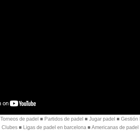
neos de padel ■ Partidos de padel ■ Jugar padel ■ Gestión 
Clubes ■ Ligas de padel en barcelona ■ Americanas de padel