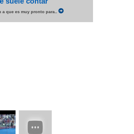
 suele contar
n a que es muy pronto para..