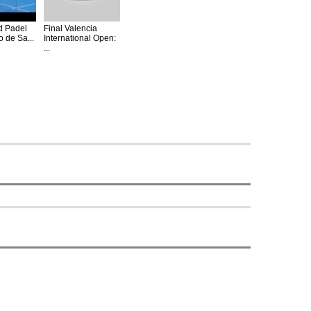
d Padel
Final Valencia
o de Sa...
International Open:
...