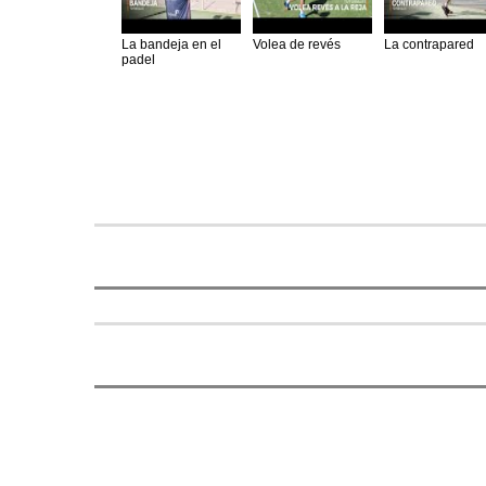
La bandeja en el
Volea de revés
La contrapared
padel