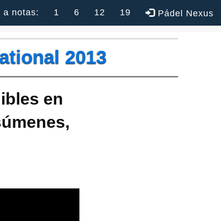
r a notas:
1
6
12
19
Pádel Nexus
ational 2013
ibles en
esúmenes,